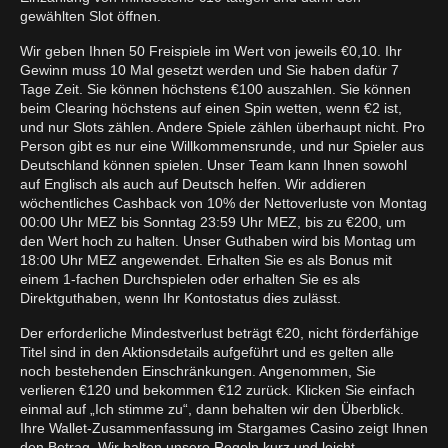
gewählten Slot öffnen.
Wir geben Ihnen 50 Freispiele im Wert von jeweils €0,10. Ihr
Gewinn muss 10 Mal gesetzt werden und Sie haben dafür 7
Tage Zeit. Sie können höchstens €100 auszahlen. Sie können
beim Clearing höchstens auf einen Spin wetten, wenn €2 ist,
und nur Slots zählen. Andere Spiele zählen überhaupt nicht. Pro
Person gibt es nur eine Willkommensrunde, und nur Spieler aus
Deutschland können spielen. Unser Team kann Ihnen sowohl
auf Englisch als auch auf Deutsch helfen. Wir addieren
wöchentliches Cashback von 10% der Nettoverluste von Montag
00:00 Uhr MEZ bis Sonntag 23:59 Uhr MEZ, bis zu €200, um
den Wert hoch zu halten. Unser Guthaben wird bis Montag um
18:00 Uhr MEZ angewendet. Erhalten Sie es als Bonus mit
einem 1-fachen Durchspielen oder erhalten Sie es als
Direktguthaben, wenn Ihr Kontostatus dies zulässt.
Der erforderliche Mindestverlust beträgt €20, nicht förderfähige
Titel sind in den Aktionsdetails aufgeführt und es gelten alle
noch bestehenden Einschränkungen. Angenommen, Sie
verlieren €120 und bekommen €12 zurück. Klicken Sie einfach
einmal auf „Ich stimme zu“, dann behalten wir den Überblick.
Ihre Wallet-Zusammenfassung im Stargames Casino zeigt Ihnen
den Betrag. Wir halten unsere Regeln kurz und leicht