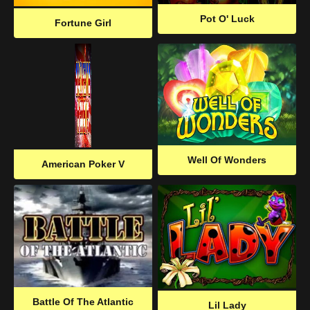
Pot O' Luck
Fortune Girl
Well Of Wonders
Crosstown Chicken
Battle Of The Atlantic
Lil Lady