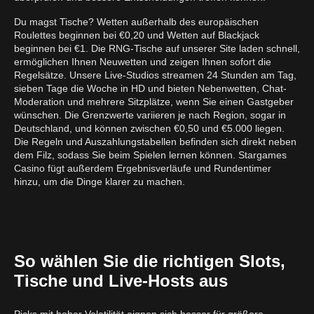
Du magst Tische? Wetten außerhalb des europäischen
Roulettes beginnen bei €0,20 und Wetten auf Blackjack
beginnen bei €1. Die RNG-Tische auf unserer Site laden schnell,
ermöglichen Ihnen Neuwetten und zeigen Ihnen sofort die
Regelsätze. Unsere Live-Studios streamen 24 Stunden am Tag,
sieben Tage die Woche in HD und bieten Nebenwetten, Chat-
Moderation und mehrere Sitzplätze, wenn Sie einen Gastgeber
wünschen. Die Grenzwerte variieren je nach Region, sogar in
Deutschland, und können zwischen €0,50 und €5.000 liegen.
Die Regeln und Auszahlungstabellen befinden sich direkt neben
dem Filz, sodass Sie beim Spielen lernen können. Stargames
Casino fügt außerdem Ergebnisverläufe und Rundentimer
hinzu, um die Dinge klarer zu machen.
So wählen Sie die richtigen Slots,
Tische und Live-Hosts aus