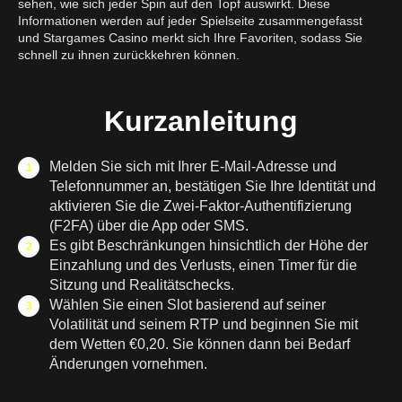
sehen, wie sich jeder Spin auf den Topf auswirkt. Diese
Informationen werden auf jeder Spielseite zusammengefasst
und Stargames Casino merkt sich Ihre Favoriten, sodass Sie
schnell zu ihnen zurückkehren können.
Kurzanleitung
Melden Sie sich mit Ihrer E-Mail-Adresse und
Telefonnummer an, bestätigen Sie Ihre Identität und
aktivieren Sie die Zwei-Faktor-Authentifizierung
(F2FA) über die App oder SMS.
Es gibt Beschränkungen hinsichtlich der Höhe der
Einzahlung und des Verlusts, einen Timer für die
Sitzung und Realitätschecks.
Wählen Sie einen Slot basierend auf seiner
Volatilität und seinem RTP und beginnen Sie mit
dem Wetten €0,20. Sie können dann bei Bedarf
Änderungen vornehmen.