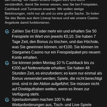
verständlich, damit Sie immer wissen, was Sie bei Freispielen,
Cashback und Turnieren erwartet. Wir wollen stetige
Belohnungen, nicht nur ab und zu eine große Sache. So holen
Sie das Beste aus dem Lineup heraus und wie unsere Casino-
Angebote damit funktionieren.
Zahlen Sie €10 oder mehr ein und erhalten Sie 50
Freispiele im Wert von jeweils €0,10. Sie haben 7
Tage Zeit, den Bonus zu löschen, und das Höchste,
was Sie gewinnen können, ist €100. Sie können im
Stargames Casino nur ein Freispielpaket pro neuem
Konto erhalten.
Sie können jeden Montag 10 % Cashback bis zu
€200 auf Nettoverluste erhalten; Sie haben 48
Stunden Zeit, es einzufordern; es kann nur einmal als
Bonus verwendet werden; Spiele, die nicht berechtigt
sind, sind in der Aktion aufgeführt; Sie müssen nicht
auf Direktguthaben wetten, wenn es Ihnen zur
Verfügung steht.
Spielautomaten machen 100 % der
Wettanforderungen aus, Tisch- und Live-Spiele