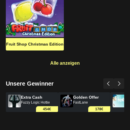
Fruit Shop Christmas Edition
Alle anzeigen
Unsere Gewinner
Extra Cash
Golden Offer
Ti
Fuzzy Logic Hottie
FastLane
Po
454€
178€