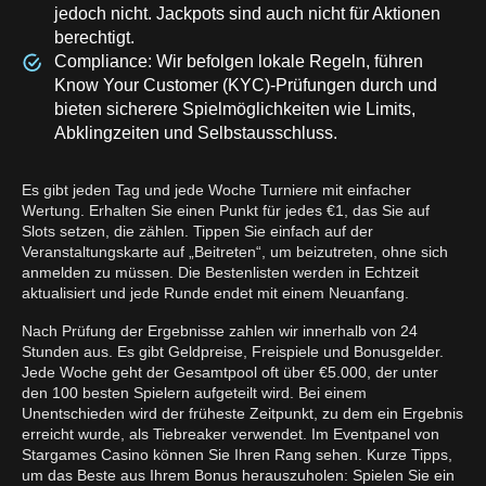
jedoch nicht. Jackpots sind auch nicht für Aktionen
berechtigt.
Compliance: Wir befolgen lokale Regeln, führen
Know Your Customer (KYC)-Prüfungen durch und
bieten sicherere Spielmöglichkeiten wie Limits,
Abklingzeiten und Selbstausschluss.
Es gibt jeden Tag und jede Woche Turniere mit einfacher
Wertung. Erhalten Sie einen Punkt für jedes €1, das Sie auf
Slots setzen, die zählen. Tippen Sie einfach auf der
Veranstaltungskarte auf „Beitreten“, um beizutreten, ohne sich
anmelden zu müssen. Die Bestenlisten werden in Echtzeit
aktualisiert und jede Runde endet mit einem Neuanfang.
Nach Prüfung der Ergebnisse zahlen wir innerhalb von 24
Stunden aus. Es gibt Geldpreise, Freispiele und Bonusgelder.
Jede Woche geht der Gesamtpool oft über €5.000, der unter
den 100 besten Spielern aufgeteilt wird. Bei einem
Unentschieden wird der früheste Zeitpunkt, zu dem ein Ergebnis
erreicht wurde, als Tiebreaker verwendet. Im Eventpanel von
Stargames Casino können Sie Ihren Rang sehen. Kurze Tipps,
um das Beste aus Ihrem Bonus herauszuholen: Spielen Sie ein