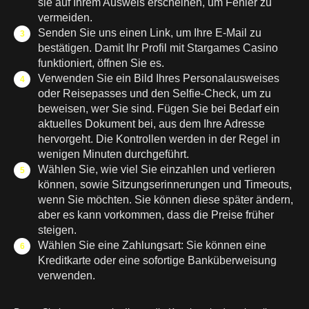
sie auf Ihrem Ausweis erscheinen, um Fehler zu
vermeiden.
Senden Sie uns einen Link, um Ihre E-Mail zu
bestätigen. Damit Ihr Profil mit Stargames Casino
funktioniert, öffnen Sie es.
Verwenden Sie ein Bild Ihres Personalausweises
oder Reisepasses und den Selfie-Check, um zu
beweisen, wer Sie sind. Fügen Sie bei Bedarf ein
aktuelles Dokument bei, aus dem Ihre Adresse
hervorgeht. Die Kontrollen werden in der Regel in
wenigen Minuten durchgeführt.
Wählen Sie, wie viel Sie einzahlen und verlieren
können, sowie Sitzungserinnerungen und Timeouts,
wenn Sie möchten. Sie können diese später ändern,
aber es kann vorkommen, dass die Preise früher
steigen.
Wählen Sie eine Zahlungsart: Sie können eine
Kreditkarte oder eine sofortige Banküberweisung
verwenden.