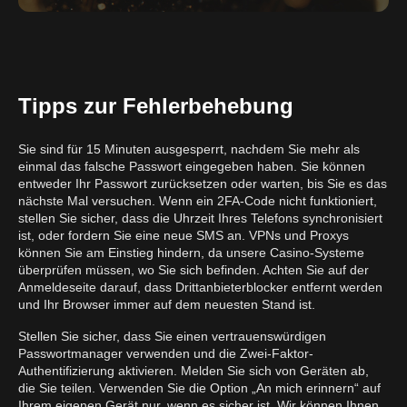
Tipps zur Fehlerbehebung
Sie sind für 15 Minuten ausgesperrt, nachdem Sie mehr als
einmal das falsche Passwort eingegeben haben. Sie können
entweder Ihr Passwort zurücksetzen oder warten, bis Sie es das
nächste Mal versuchen. Wenn ein 2FA-Code nicht funktioniert,
stellen Sie sicher, dass die Uhrzeit Ihres Telefons synchronisiert
ist, oder fordern Sie eine neue SMS an. VPNs und Proxys
können Sie am Einstieg hindern, da unsere Casino-Systeme
überprüfen müssen, wo Sie sich befinden. Achten Sie auf der
Anmeldeseite darauf, dass Drittanbieterblocker entfernt werden
und Ihr Browser immer auf dem neuesten Stand ist.
Stellen Sie sicher, dass Sie einen vertrauenswürdigen
Passwortmanager verwenden und die Zwei-Faktor-
Authentifizierung aktivieren. Melden Sie sich von Geräten ab,
die Sie teilen. Verwenden Sie die Option „An mich erinnern“ auf
Ihrem eigenen Gerät nur, wenn es sicher ist. Wir können Ihnen