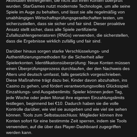
Aktivitäten einhergehen, die nicht auf ihren Konten überprüft
wurden. StarGames nutzt modernste Technologie, um alle seine
Spiele im Auge zu behalten, und lässt sie alle regelmäßig von
unabhängigen Wirtschaftsprüfungsgesellschaften testen, um
sicherzustellen, dass sie sicher und fair sind. Dieser proaktive
Ansatz stellt sicher, dass alle Spiele zertifizierte
Zufallszahlengeneratoren (RNGs) verwenden, die sicherstellen,
dass die Ergebnisse wirklich zufällig und fair sind.
Darüber hinaus sorgen starke Verschlüsselungs- und
Authentifizierungsmethoden für die Sicherheit aller
Spielerkonten. Identifikationsüberprüfung: Neue Konten müssen
einen Überprüfungsprozess durchlaufen, der den Nachweis des
Alters und deutsch umfasst, falls gesetzlich vorgeschrieben.
Diese Maßnahme trägt dazu bei, Kinder davon abzuhalten, ins
Casino zu gehen, und fördert verantwortungsvolles Glücksspiel.
Einzahlungs- und Ausgabenlimits: Spieler können jeden Tag,
jede Woche oder jeden Monat ihre eigenen Einzahlungslimits
festlegen, beginnend bei €10. Dadurch haben sie die volle
Kontrolle darüber, wie viel sie ausgeben und wie viel sie sehen
können. Tools zum Selbstausschluss: Mitglieder können ihre
Konten sofort für eine bestimmte Zeit sperren, indem sie Tools
verwenden, auf die über das Player-Dashboard zugegriffen
werden kann.