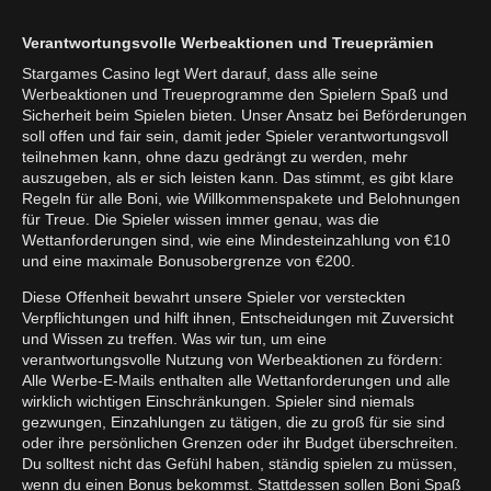
Verantwortungsvolle Werbeaktionen und Treueprämien
Stargames Casino legt Wert darauf, dass alle seine
Werbeaktionen und Treueprogramme den Spielern Spaß und
Sicherheit beim Spielen bieten. Unser Ansatz bei Beförderungen
soll offen und fair sein, damit jeder Spieler verantwortungsvoll
teilnehmen kann, ohne dazu gedrängt zu werden, mehr
auszugeben, als er sich leisten kann. Das stimmt, es gibt klare
Regeln für alle Boni, wie Willkommenspakete und Belohnungen
für Treue. Die Spieler wissen immer genau, was die
Wettanforderungen sind, wie eine Mindesteinzahlung von €10
und eine maximale Bonusobergrenze von €200.
Diese Offenheit bewahrt unsere Spieler vor versteckten
Verpflichtungen und hilft ihnen, Entscheidungen mit Zuversicht
und Wissen zu treffen. Was wir tun, um eine
verantwortungsvolle Nutzung von Werbeaktionen zu fördern:
Alle Werbe-E-Mails enthalten alle Wettanforderungen und alle
wirklich wichtigen Einschränkungen. Spieler sind niemals
gezwungen, Einzahlungen zu tätigen, die zu groß für sie sind
oder ihre persönlichen Grenzen oder ihr Budget überschreiten.
Du solltest nicht das Gefühl haben, ständig spielen zu müssen,
wenn du einen Bonus bekommst. Stattdessen sollen Boni Spaß