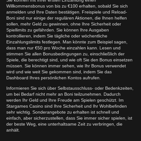
Sie können mit Ihrer ersten Einzahlung einen
Willkommensbonus von bis zu €100 erhalten, sobald Sie sich
anmelden und Ihre Daten bestätigen. Freispiele und Reload-
Boni sind nur einige der regulären Aktionen, die Ihnen helfen
sollen, mehr Geld zu gewinnen, ohne Ihre Sicherheit oder
Spiellimits zu gefährden. Sie können Ihre Ausgaben
kontrollieren, indem Sie tägliche oder wöchentliche
Einzahlungslimits festlegen. Man könnte zum Beispiel sagen,
dass man nur €50 pro Woche einzahlen kann. Lesen und
stimmen Sie allen Bonusbedingungen zu, einschließlich der
Spiele, die berechtigt sind, und wie oft Sie den Bonus einsetzen
müssen. Sie können immer sehen, wie Ihr Bonus verwendet
wird und wie weit Sie gekommen sind, indem Sie das
Dashboard Ihres persönlichen Kontos aufrufen.
Informieren Sie sich über Selbstausschluss- oder Bedenkzeiten,
um bei Bedarf nicht mehr an Boni teilzunehmen. Dadurch
werden Ihr Geld und Ihre Freude am Spielen geschützt. Im
Stargames Casino sind Ihre Sicherheit und Ihr Wohlbefinden
sehr wichtig. Sonderangebote zu erhalten ist schnell und
einfach, aber sicherzustellen, dass Sie immer sicher spielen, ist
der beste Weg, eine unterhaltsame Zeit zu verbringen, die
anhält.