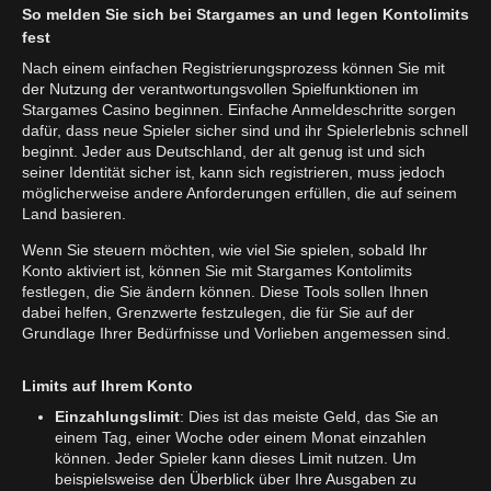
So melden Sie sich bei Stargames an und legen Kontolimits
fest
Nach einem einfachen Registrierungsprozess können Sie mit
der Nutzung der verantwortungsvollen Spielfunktionen im
Stargames Casino beginnen. Einfache Anmeldeschritte sorgen
dafür, dass neue Spieler sicher sind und ihr Spielerlebnis schnell
beginnt. Jeder aus Deutschland, der alt genug ist und sich
seiner Identität sicher ist, kann sich registrieren, muss jedoch
möglicherweise andere Anforderungen erfüllen, die auf seinem
Land basieren.
Wenn Sie steuern möchten, wie viel Sie spielen, sobald Ihr
Konto aktiviert ist, können Sie mit Stargames Kontolimits
festlegen, die Sie ändern können. Diese Tools sollen Ihnen
dabei helfen, Grenzwerte festzulegen, die für Sie auf der
Grundlage Ihrer Bedürfnisse und Vorlieben angemessen sind.
Limits auf Ihrem Konto
Einzahlungslimit
: Dies ist das meiste Geld, das Sie an
einem Tag, einer Woche oder einem Monat einzahlen
können. Jeder Spieler kann dieses Limit nutzen. Um
beispielsweise den Überblick über Ihre Ausgaben zu